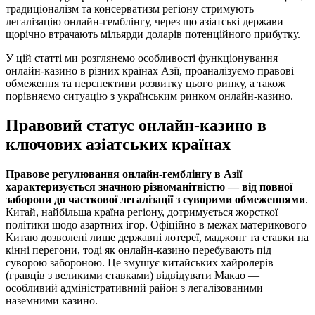
традиціоналізм та консерватизм регіону стримують
легалізацію онлайн-гемблінгу, через що азіатські держави
щорічно втрачають мільярди доларів потенційного прибутку.
У цій статті ми розглянемо особливості функціонування
онлайн-казино в різних країнах Азії, проаналізуємо правові
обмеження та перспективи розвитку цього ринку, а також
порівняємо ситуацію з українським ринком онлайн-казино.
Правовий статус онлайн-казино в
ключових азіатських країнах
Правове регулювання онлайн-гемблінгу в Азії
характеризується значною різноманітністю — від повної
заборони до часткової легалізації з суворими обмеженнями
.
Китай, найбільша країна регіону, дотримується жорсткої
політики щодо азартних ігор. Офіційно в межах материкового
Китаю дозволені лише державні лотереї, маджонг та ставки на
кінні перегони, тоді як онлайн-казино перебувають під
суворою забороною. Це змушує китайських хайролерів
(гравців з великими ставками) відвідувати Макао —
особливий адміністративний район з легалізованими
наземними казино.