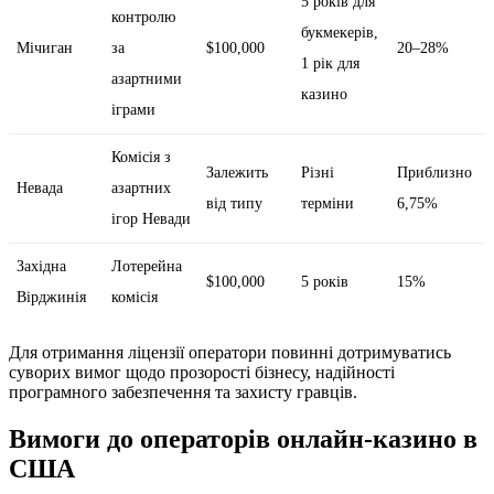
5 років для
контролю
букмекерів,
Мічиган
за
$100,000
20–28%
1 рік для
азартними
казино
іграми
Комісія з
Залежить
Різні
Приблизно
Невада
азартних
від типу
терміни
6,75%
ігор Невади
Західна
Лотерейна
$100,000
5 років
15%
Вірджинія
комісія
Для отримання ліцензії оператори повинні дотримуватись
суворих вимог щодо прозорості бізнесу, надійності
програмного забезпечення та захисту гравців.
Вимоги до операторів онлайн-казино в
США