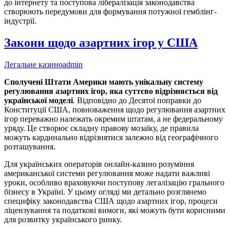
до інтернету та поступова лібералізація законодавства
створюють передумови для формування потужної гемблінг-
індустрії.
Закони щодо азартних ігор у США
Легальне казино
admin
Сполучені Штати Америки мають унікальну систему
регулювання азартних ігор, яка суттєво відрізняється від
української моделі
. Відповідно до Десятої поправки до
Конституції США, повноваження щодо регулювання азартних
ігор переважно належать окремим штатам, а не федеральному
уряду. Це створює складну правову мозаїку, де правила
можуть кардинально відрізнятися залежно від географічного
розташування.
Для українських операторів онлайн-казино розуміння
американської системи регулювання може надати важливі
уроки, особливо враховуючи поступову легалізацію грального
бізнесу в Україні. У цьому огляді ми детально розглянемо
специфіку законодавства США щодо азартних ігор, процеси
ліцензування та податкові вимоги, які можуть бути корисними
для розвитку українського ринку.