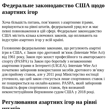
Федеральне законодавство США щодо
азартних ігор
Хоча більшість питань, пов’язаних з азартними іграми,
вирішуються на рівні штатів, федеральний уряд все ж має
певні повноваження в цій сфері. Федеральне законодавство
США містить кілька ключових законів, що впливають на
індустрію азартних ігор у всій країні.
Головними федеральними законами, що регулюють азартні
ігри в США, є Закон про дротовий зв’язок (Interstate Wire Act)
від 1961 року, Закон про захист професійного та аматорського
спорту (PASPA) та Закон про боротьбу з незаконними
азартними іграми в Інтернеті (UIGEA). Interstate Wire Act
початково забороняв використання засобів дротового зв’язку
для прийому ставок, але у 2011 році Міністерство юстиції
уточнило, що цей закон стосується лише спортивних ставок і
не поширюється на онлайн-казино. PASPA, який забороняв
більшість форм спортивних ставок, був визнаний
неконституційним Верховним судом США у 2018 році.
Регулювання азартних ігор на рівні
штатів