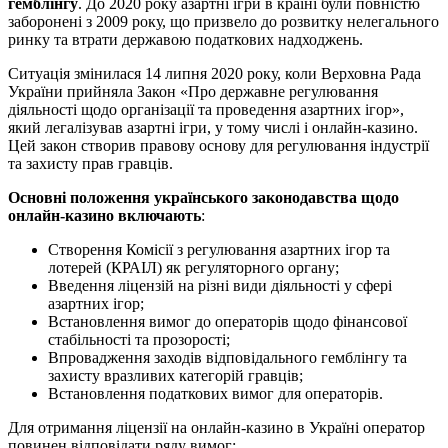
гемблінгу
. До 2020 року азартні ігри в країні були повністю
заборонені з 2009 року, що призвело до розвитку нелегального
ринку та втрати державою податкових надходжень.
Ситуація змінилася 14 липня 2020 року, коли Верховна Рада
України прийняла Закон «Про державне регулювання
діяльності щодо організації та проведення азартних ігор»,
який легалізував азартні ігри, у тому числі і онлайн-казино.
Цей закон створив правову основу для регулювання індустрії
та захисту прав гравців.
Основні положення українського законодавства щодо
онлайн-казино включають
:
Створення Комісії з регулювання азартних ігор та
лотерей (КРАІЛ) як регуляторного органу;
Введення ліцензій на різні види діяльності у сфері
азартних ігор;
Встановлення вимог до операторів щодо фінансової
стабільності та прозорості;
Впровадження заходів відповідального гемблінгу та
захисту вразливих категорій гравців;
Встановлення податкових вимог для операторів.
Для отримання ліцензії на онлайн-казино в Україні оператор
повинен відповідати ряду вимог: