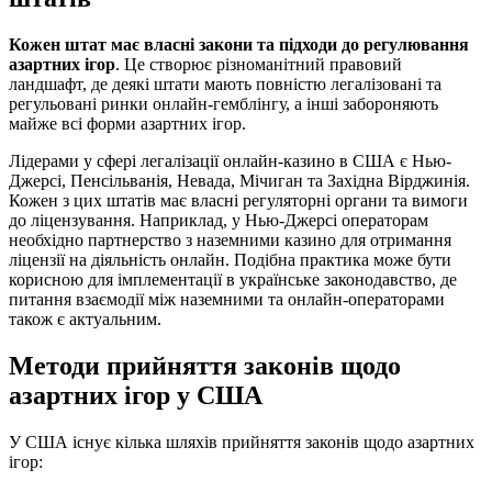
Кожен штат має власні закони та підходи до регулювання
азартних ігор
. Це створює різноманітний правовий
ландшафт, де деякі штати мають повністю легалізовані та
регульовані ринки онлайн-гемблінгу, а інші забороняють
майже всі форми азартних ігор.
Лідерами у сфері легалізації онлайн-казино в США є Нью-
Джерсі, Пенсільванія, Невада, Мічиган та Західна Вірджинія.
Кожен з цих штатів має власні регуляторні органи та вимоги
до ліцензування. Наприклад, у Нью-Джерсі операторам
необхідно партнерство з наземними казино для отримання
ліцензії на діяльність онлайн. Подібна практика може бути
корисною для імплементації в українське законодавство, де
питання взаємодії між наземними та онлайн-операторами
також є актуальним.
Методи прийняття законів щодо
азартних ігор у США
У США існує кілька шляхів прийняття законів щодо азартних
ігор: