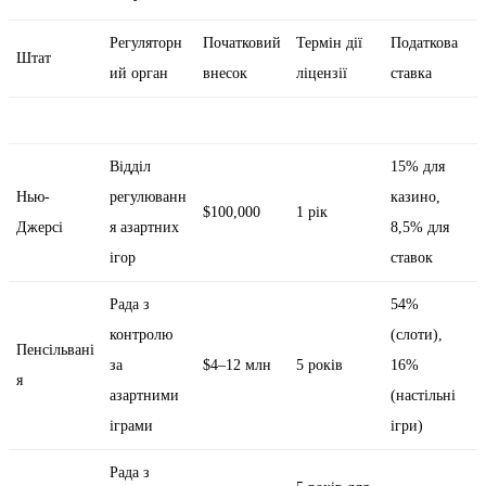
Регуляторн
Початковий
Термін дії
Податкова
Штат
ий орган
внесок
ліцензії
ставка
Відділ
15% для
Нью-
регулюванн
казино,
$100,000
1 рік
Джерсі
я азартних
8,5% для
ігор
ставок
Рада з
54%
контролю
(слоти),
Пенсільвані
за
$4–12 млн
5 років
16%
я
азартними
(настільні
іграми
ігри)
Рада з