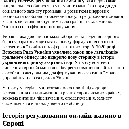
власну систему регулювання гемблінгу
, яка відображає
національні особливості, культурні традиції та підходи до
соціального захисту громадян. З розвитком цифрових
технологій особливого значення набуло регулювання онлайн-
казино, які стали доступними для гравців незалежно від
їхнього географічного розташування.
Україна, яка довгий час мала заборону на ведення ігорного
бізнесу, зараз знаходиться на шляху формування власної
регуляторної політики у сфері азартних ігор.
У 2020 році
Верховна Рада України ухвалила закон про легалізацію
грального бізнесу, що відкрило нову сторінку в історії
українського ринку азартних ігор
. У цьому контексті
вивчення європейського досвіду регулювання онлайн-казино
є особливо актуальним для формування ефективної моделі
управління цією галуззю в Україні.
У цьому матеріалі ми розглянемо основні підходи до
регулювання онлайн-казино в різних європейських країнах,
зокрема питання ліцензування, оподаткування, захисту
споживачів та відповідального гемблінгу.
Історія регулювання онлайн-казино в
Європі