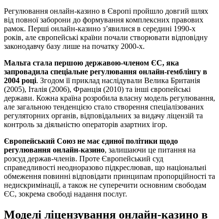
Регулювання онлайн-казино в Європі пройшло довгий шлях
від повної заборони до формування комплексних правових
рамок. Перші онлайн-казино з’явилися в середині 1990-х
років, але європейські країни почали створювати відповідну
законодавчу базу лише на початку 2000-х.
Мальта стала першою державою-членом ЄС, яка
запровадила спеціальне регулювання онлайн-гемблінгу в
2004 році
. Згодом її приклад наслідували Велика Британія
(2005), Італія (2006), Франція (2010) та інші європейські
держави. Кожна країна розробила власну модель регулювання,
але загальною тенденцією стало створення спеціалізованих
регуляторних органів, відповідальних за видачу ліцензій та
контроль за діяльністю операторів азартних ігор.
Європейський Союз не має єдиної політики щодо
регулювання онлайн-казино
, залишаючи це питання на
розсуд держав-членів. Проте Європейський суд
справедливості неодноразово підкреслював, що національні
обмеження повинні відповідати принципам пропорційності та
недискримінації, а також не суперечити основним свободам
ЄС, зокрема свободі надання послуг.
Моделі ліцензування онлайн-казино в