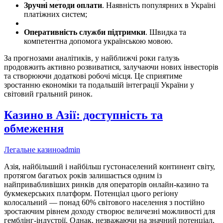
Зручні методи оплати
. Наявність популярних в Україні
платіжних систем;
Оперативність служби підтримки
. Швидка та
компетентна допомога українською мовою.
За прогнозами аналітиків, у найближчі роки галузь
продовжить активно розвиватися, залучаючи нових інвесторів
та створюючи додаткові робочі місця. Це сприятиме
зростанню економіки та подальшій інтеграції України у
світовий гральний ринок.
Казино в Азії: доступність та
обмеження
Легальне казино
admin
Азія, найбільший і найбільш густонаселений континент світу,
протягом багатьох років залишається одним із
найпривабливіших ринків для операторів онлайн-казино та
букмекерських платформ. Потенціал цього регіону
колосальний — понад 60% світового населення з постійно
зростаючим рівнем доходу створює величезні можливості для
гемблінг-індустрії. Однак, незважаючи на значний потенціал,