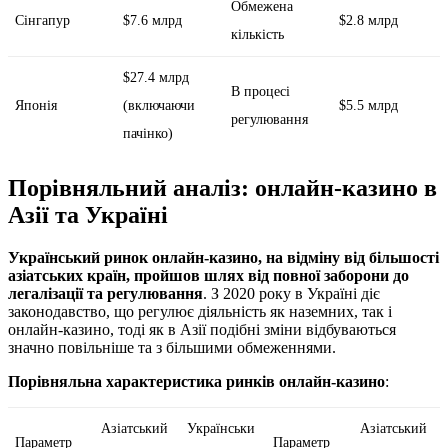
Обмежена
Сінгапур
$7.6 млрд
$2.8 млрд
кількість
$27.4 млрд
В процесі
Японія
(включаючи
$5.5 млрд
регулювання
пачінко)
Порівняльний аналіз: онлайн-казино в
Азії та Україні
Український ринок онлайн-казино, на відміну від більшості
азіатських країн, пройшов шлях від повної заборони до
легалізації та регулювання
. З 2020 року в Україні діє
законодавство, що регулює діяльність як наземних, так і
онлайн-казино, тоді як в Азії подібні зміни відбуваються
значно повільніше та з більшими обмеженнями.
Порівняльна характеристика ринків онлайн-казино
:
Азіатський
Українськи
Азіатський
Параметр
Параметр