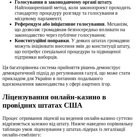
Голосування в законодавчому органі штату.
Найпоширеніший метод, коли законопроект проходить
стандартну процедуру розгляду та голосування в
місцевому парламенті;
Референдум або ініціативне голосування
. Механізм,
що дозволяє громадянам безпосередньо впливати на
законодавство через публічне голосування;
Конституційні поправки
. У деяких штатах громадяни
можуть ініціювати внесення змін до конституції штату,
що потребує спеціальної процедури та підвищеної
підтримки виборців.
Ця багаторівнева система прийняття рішень демонструє
демократичний підхід до регулювання галузі, що може стати
прикладом для України в питаннях подальшого
вдосконалення законодавства у сфері азартних ігор.
Ліцензування онлайн-казино в
провідних штатах США
Процес отримання ліцензії на ведення онлайн-казино суттєво
відрізняється залежно від штату. Нижче наведено порівняльну
таблицю умов ліцензування у штатах-лідерах із легалізації
онлайн-гемблінгу: