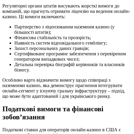
Регуляторні органи штатів висувають жорсткі вимоги до
компаній, що прагнуть отримати ліцензію на ведення онлайн-
казино. Ці вимоги включають:
Партнерство з ліцензованим наземним казино (у
більшості штатів);
Фінансова стабільність та прозорість;
Наявність систем відповідального гемблінгу;
Захист персональних даних гравців;
Сертифіковане програмне забезпечення з перевіреним
генератором випадкових чисел;
Детальна перевірка біографій керівників та власників
бізнесу.
Особливо варто відзначити вимогу щодо співпраці з
наземними казино, яка демонструє прагнення інтегрувати
онлайн-сегмент у існуючу гральну інфраструктуру – підхід,
що може бути адаптований і для українського ринку.
Податкові вимоги та фінансові
зобов’язання
Податкові ставки для операторів онлайн-казино в США є