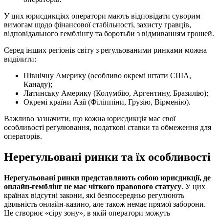
У цих юрисдикціях оператори мають відповідати суворим
вимогам щодо фінансової стабільності, захисту гравців,
відповідального гемблінгу та боротьби з відмиванням грошей.
Серед інших регіонів світу з регульованими ринками можна
виділити:
Північну Америку (особливо окремі штати США,
Канаду);
Латинську Америку (Колумбію, Аргентину, Бразилію);
Окремі країни Азії (Філіппіни, Грузію, Вірменію).
Важливо зазначити, що кожна юрисдикція має свої
особливості регулювання, податкові ставки та обмеження для
операторів.
Нерегульовані ринки та їх особливості
Нерегульовані ринки представляють собою юрисдикції, де
онлайн-гемблінг не має чіткого правового статусу
. У цих
країнах відсутні закони, які безпосередньо регулюють
діяльність онлайн-казино, але також немає прямої заборони.
Це створює «сіру зону», в якій оператори можуть