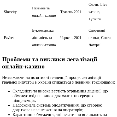
Слоти, Live-
Наземне та
Slotscity
Травень 2021
казино,
онлайн-казино
Турніри
Букмекерська
Спортивні
Favbet
діяльність та
Червень 2021
ставки, Слоти,
онлайн-казино
Лотереї
Проблеми та виклики легалізації
онлайн-казино
Незважаючи на позитивні тенденції, процес легалізації
гральної індустрії в Україні стикається з певними труднощами:
Складність та висока вартість отримання ліцензії, що
обмежує вхід на ринок для малих та середніх
підприємців;
Недосконала система оподаткування, що створює
додаткове навантаження на операторів;
Карантинні обмеження, які негативно впливають на