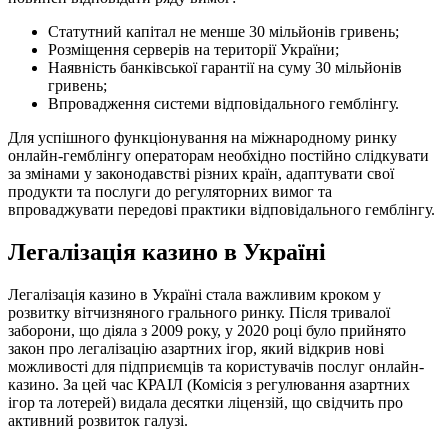
Статутний капітал не менше 30 мільйонів гривень;
Розміщення серверів на території України;
Наявність банківської гарантії на суму 30 мільйонів
гривень;
Впровадження системи відповідального гемблінгу.
Для успішного функціонування на міжнародному ринку
онлайн-гемблінгу операторам необхідно постійно слідкувати
за змінами у законодавстві різних країн, адаптувати свої
продукти та послуги до регуляторних вимог та
впроваджувати передові практики відповідального гемблінгу.
Легалізація казино в Україні
Легалізація казино в Україні стала важливим кроком у
розвитку вітчизняного грального ринку. Після тривалої
заборони, що діяла з 2009 року, у 2020 році було прийнято
закон про легалізацію азартних ігор, який відкрив нові
можливості для підприємців та користувачів послуг онлайн-
казино. За цей час КРАІЛ (Комісія з регулювання азартних
ігор та лотерей) видала десятки ліцензій, що свідчить про
активний розвиток галузі.