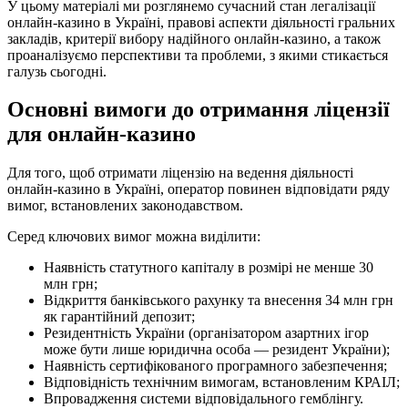
У цьому матеріалі ми розглянемо сучасний стан легалізації
онлайн-казино в Україні, правові аспекти діяльності гральних
закладів, критерії вибору надійного онлайн-казино, а також
проаналізуємо перспективи та проблеми, з якими стикається
галузь сьогодні.
Основні вимоги до отримання ліцензії
для онлайн-казино
Для того, щоб отримати ліцензію на ведення діяльності
онлайн-казино в Україні, оператор повинен відповідати ряду
вимог, встановлених законодавством.
Серед ключових вимог можна виділити:
Наявність статутного капіталу в розмірі не менше 30
млн грн;
Відкриття банківського рахунку та внесення 34 млн грн
як гарантійний депозит;
Резидентність України (організатором азартних ігор
може бути лише юридична особа — резидент України);
Наявність сертифікованого програмного забезпечення;
Відповідність технічним вимогам, встановленим КРАІЛ;
Впровадження системи відповідального гемблінгу.