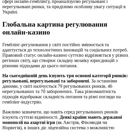
сфері онлайн-гемблінгу, проаналізуємо регульовані і
нерегульовані ринки, та приділимо особливу увагу ситуації в
Україні.
Глобальна картина регулювання
онлайн-казино
Гемблінг-регулювання у світі постійно змінюється та
адаптується до технологічних інновацій та соціальних потреб.
Правовий статус онлайн-казино суттєво відрізняється у різних
регіонах світу, що створює складну мозаїку юрисдикцій з
різними підходами до цього питання.
На сьогоднішній день існують три основні категорії ринків:
регульовані, нерегульовані та заборонені
. За останніми
даними, у світі налічується 79 регульованих ринків, 46
нерегульованих та 70 заборонених. Така різноманітність
підходів відображає складність питання та різні погляди на
гемблінг-індустрію.
Важливо зазначити, що навіть серед регульованих ринків
існують суттєві відмінності.
Деякі країни мають державні
монополії на азартні ігри
(як Австрія, Фінляндія чи
Норвегія), в інших діє ліцензійна система з можливістю