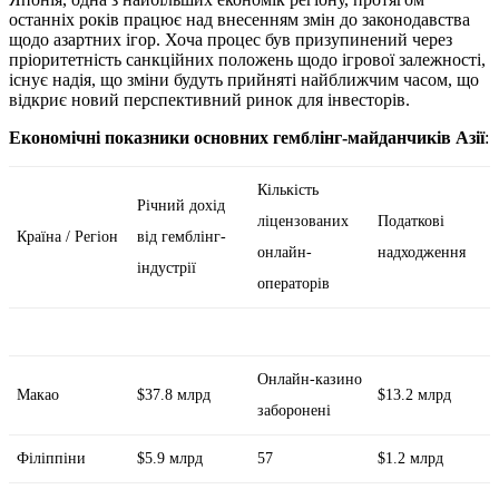
останніх років працює над внесенням змін до законодавства
щодо азартних ігор. Хоча процес був призупинений через
пріоритетність санкційних положень щодо ігрової залежності,
існує надія, що зміни будуть прийняті найближчим часом, що
відкриє новий перспективний ринок для інвесторів.
Економічні показники основних гемблінг-майданчиків Азії
:
Кількість
Річний дохід
ліцензованих
Податкові
Країна / Регіон
від гемблінг-
онлайн-
надходження
індустрії
операторів
Онлайн-казино
Макао
$37.8 млрд
$13.2 млрд
заборонені
Філіппіни
$5.9 млрд
57
$1.2 млрд