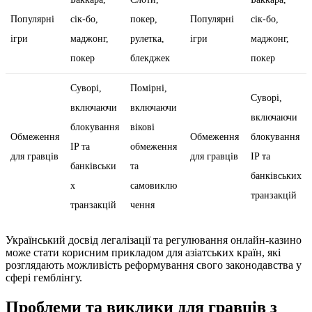
Популярні
сік-бо,
покер,
Популярні
сік-бо,
ігри
маджонг,
рулетка,
ігри
маджонг,
покер
блекджек
покер
Суворі,
Помірні,
Суворі,
включаючи
включаючи
включаючи
блокування
вікові
Обмеження
Обмеження
блокування
IP та
обмеження
для гравців
для гравців
IP та
банківськи
та
банківських
х
самовиклю
транзакцій
транзакцій
чення
Український досвід легалізації та регулювання онлайн-казино
може стати корисним прикладом для азіатських країн, які
розглядають можливість реформування свого законодавства у
сфері гемблінгу.
Проблеми та виклики для гравців з