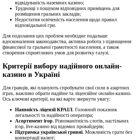
відвідуваність наземних казино;
Труднощі з пошуком відповідних приміщень для
розміщення гральних закладів;
Недостатня освіченість населення щодо правил
відповідальної гри.
Для подолання цих проблем необхідне подальше
вдосконалення законодавства, активна робота з підвищення
фінансової та гральної грамотності населення, а також
створення сприятливих умов для розвитку галузі.
Критерії вибору надійного онлайн-
казино в Україні
Для гравців, які планують спробувати свої сили в азартних
іграх, важливо обрати надійне та ліцензійне онлайн-казино.
Ось ключові критерії, на які варто звернути увагу:
Наявність ліцензії КРАІЛ
. Головний показник
легальності та надійності оператора;
Асортимент ігор
. Різноманітність слотів, настільних
ігор, live-казино від відомих провайдерів;
Підтримка української гривні
. Можливість грати без
конвертації валют;