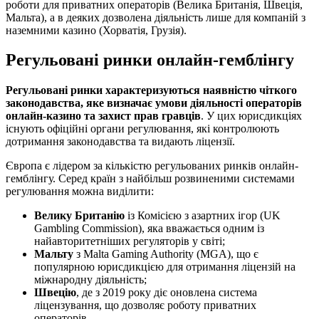
роботи для приватних операторів (Велика Британія, Швеція,
Мальта), а в деяких дозволена діяльність лише для компаній з
наземними казино (Хорватія, Грузія).
Регульовані ринки онлайн-гемблінгу
Регульовані ринки характеризуються наявністю чіткого
законодавства, яке визначає умови діяльності операторів
онлайн-казино та захист прав гравців
. У цих юрисдикціях
існують офіційні органи регулювання, які контролюють
дотримання законодавства та видають ліцензії.
Європа є лідером за кількістю регульованих ринків онлайн-
гемблінгу. Серед країн з найбільш розвиненими системами
регулювання можна виділити:
Велику Британію
із Комісією з азартних ігор (UK
Gambling Commission), яка вважається одним із
найавторитетніших регуляторів у світі;
Мальту
з Malta Gaming Authority (MGA), що є
популярною юрисдикцією для отримання ліцензій на
міжнародну діяльність;
Швецію
, де з 2019 року діє оновлена система
ліцензування, що дозволяє роботу приватних
операторів.