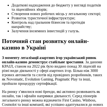
Додаткові надходження до бюджету у вигляді податків
та ліцензійних зборів;
Створення нових робочих місць у легальному секторі;
Розвиток туристичної інфраструктури;
Контроль над гральним бізнесом та протидія
шахрайству;
Залучення іноземних інвестицій у галузь.
Поточний стан розвитку онлайн-
казино в Україні
З моменту легалізації азартних ігор український ринок
онлайн-казино демонструє стабільне зростання
. За даними
КРАІЛ, станом на 2022 рік було видано понад 30 ліцензій на
різні види діяльності у сфері азартних ігор. Більш ніж 3000
ігрових автоматів та слотів від провідних розробників, таких
як Novomatic, Evolution Gaming, Pragmatic Play та інші,
пройшли процедуру сертифікації.
На ринку з’явилися нові бренди, які активно розвивають як
онлайн, так і офлайн напрямки діяльності. Серед піонерів
легального ринку можна відзначити First Casino, Winboss,
Cosmolot та інші компанії, які успішно адаптувалися до нових