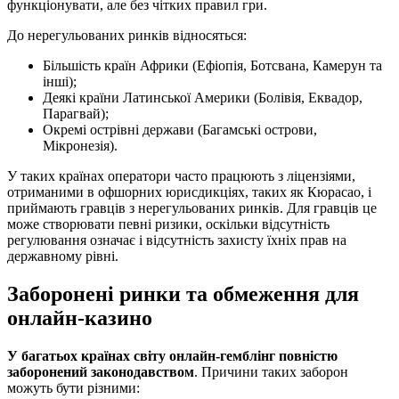
функціонувати, але без чітких правил гри.
До нерегульованих ринків відносяться:
Більшість країн Африки (Ефіопія, Ботсвана, Камерун та
інші);
Деякі країни Латинської Америки (Болівія, Еквадор,
Парагвай);
Окремі острівні держави (Багамські острови,
Мікронезія).
У таких країнах оператори часто працюють з ліцензіями,
отриманими в офшорних юрисдикціях, таких як Кюрасао, і
приймають гравців з нерегульованих ринків. Для гравців це
може створювати певні ризики, оскільки відсутність
регулювання означає і відсутність захисту їхніх прав на
державному рівні.
Заборонені ринки та обмеження для
онлайн-казино
У багатьох країнах світу онлайн-гемблінг повністю
заборонений законодавством
. Причини таких заборон
можуть бути різними: