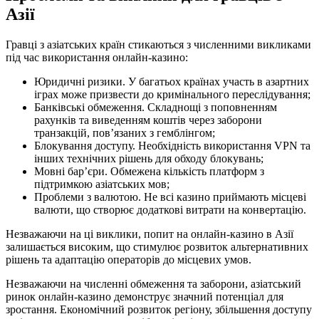
Азії
Гравці з азіатських країн стикаються з численними викликами
під час використання онлайн-казино:
Юридичні ризики. У багатьох країнах участь в азартних
іграх може призвести до кримінального переслідування;
Банківські обмеження. Складнощі з поповненням
рахунків та виведенням коштів через заборони
транзакцій, пов’язаних з гемблінгом;
Блокування доступу. Необхідність використання VPN та
інших технічних рішень для обходу блокувань;
Мовні бар’єри. Обмежена кількість платформ з
підтримкою азіатських мов;
Проблеми з валютою. Не всі казино приймають місцеві
валюти, що створює додаткові витрати на конвертацію.
Незважаючи на ці виклики, попит на онлайн-казино в Азії
залишається високим, що стимулює розвиток альтернативних
рішень та адаптацію операторів до місцевих умов.
Незважаючи на численні обмеження та заборони, азіатський
ринок онлайн-казино демонструє значний потенціал для
зростання. Економічний розвиток регіону, збільшення доступу