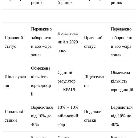
ринок
й ринок
ринок
Переважно
Переважно
Легалізова
Правовий
заборонени
Правовий
заборонени
ний з 2020
статус
й або «сіра
статус
й або «сіра
року
зона»
зона»
Обмежена
Єдиний
Обмежена
Ліцензуван
кількість
Ліцензуван
регулятор
кількість
ня
юрисдикці
ня
— КРАІЛ
юрисдикцій
й
Варіюються
18% + 10%
Варіюються
Податкові
Податкові
від 10% до
військовий
від 10% до
ставки
ставки
40%
збір
40%
Баккара,
Слоти,
Баккара,