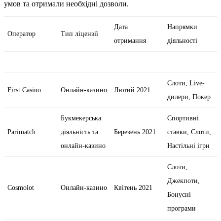
умов та отримали необхідні дозволи.
Дата
Напрямки
Оператор
Тип ліцензії
отримання
діяльності
Слоти, Live-
First Casino
Онлайн-казино
Лютий 2021
дилери, Покер
Букмекерська
Спортивні
Parimatch
діяльність та
Березень 2021
ставки, Слоти,
онлайн-казино
Настільні ігри
Слоти,
Джекпоти,
Cosmolot
Онлайн-казино
Квітень 2021
Бонусні
програми