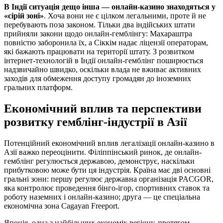
В Індії ситуація дещо інша — онлайн-казино знаходяться у
«сірій зоні»
. Хоча вони не є цілком легальними, проте й не
перебувають поза законом. Тільки два індійських штати
прийняли закони щодо онлайн-гемблінгу: Махараштра
повністю заборонила їх, а Сіккім надає ліцензії операторам,
які бажають працювати на території штату. З розвитком
інтернет-технологій в Індії онлайн-гемблінг поширюється
надзвичайно швидко, оскільки влада не вживає активних
заходів для обмеження доступу громадян до іноземних
гральних платформ.
Економічний вплив та перспективи
розвитку гемблінг-індустрії в Азії
Потенційний економічний вплив легалізації онлайн-казино в
Азії важко переоцінити. Філіппінський ринок, де онлайн-
гемблінг регулюється державою, демонструє, наскільки
прибутковою може бути ця індустрія. Країна має дві основні
гральні зони: першу регулює державна організація PACGOR,
яка контролює проведення бінго-ігор, спортивних ставок та
роботу наземних і онлайн-казино; друга — це спеціальна
економічна зона Cagayan Freeport.
Японія, одна з найбільших економік регіону, протягом