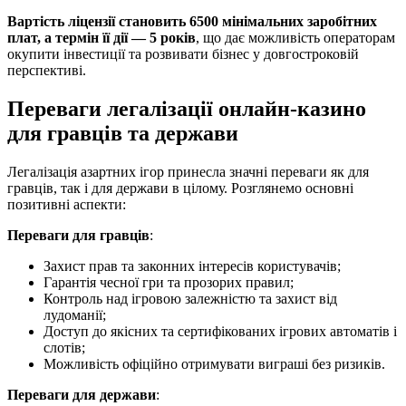
Вартість ліцензії становить 6500 мінімальних заробітних
плат, а термін її дії — 5 років
, що дає можливість операторам
окупити інвестиції та розвивати бізнес у довгостроковій
перспективі.
Переваги легалізації онлайн-казино
для гравців та держави
Легалізація азартних ігор принесла значні переваги як для
гравців, так і для держави в цілому. Розглянемо основні
позитивні аспекти:
Переваги для гравців
:
Захист прав та законних інтересів користувачів;
Гарантія чесної гри та прозорих правил;
Контроль над ігровою залежністю та захист від
лудоманії;
Доступ до якісних та сертифікованих ігрових автоматів і
слотів;
Можливість офіційно отримувати виграші без ризиків.
Переваги для держави
: