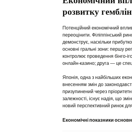
розвитку гемблінг
Потенційний економічний вплив 
переоцінити. Філіппінський рин
демонструє, наскільки прибутко
основні гральні зони: першу р
контролює проведення бінго-іго
онлайн-казино; друга — це спец
Японія, одна з найбільших екон
внесенням змін до законодавст
призупинений через пріоритетн
залежності, існує надія, що зм
новий перспективний ринок для
Економічні показники основн