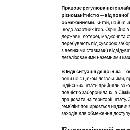
Правове регулювання онлайн-
різноманітністю — від повної
обмеженнями
. Китай, найбіль
щодо азартних ігор. Офіційно 
державні лотереї, маджонг та ст
перебувають під суворою забор
з великими ставками) відвідув
легалізованими наземними каз
В Індії ситуація дещо інша — 
вони не є цілком легальними, п
індійських штати прийняли зак
повністю заборонила їх, а Сіккі
працювати на території штату. З
гемблінг поширюється надзвича
заходів для обмеження доступу
Економічний впл