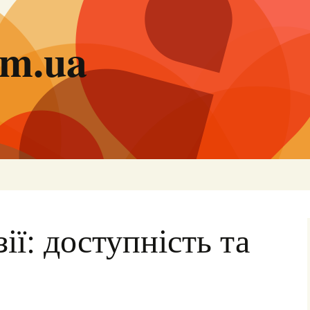
om.ua
ії: доступність та