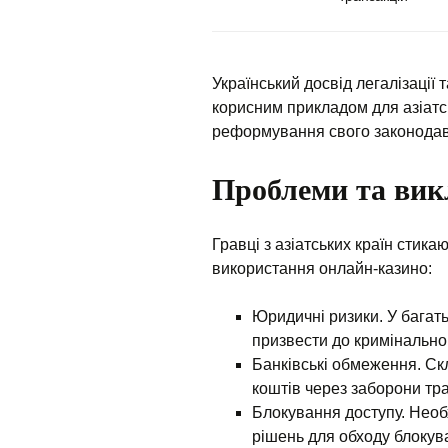
Український досвід легалізації
корисним прикладом для азіатсь
реформування свого законодавс
Проблеми та викл
Гравці з азіатських країн стик
використання онлайн-казино:
Юридичні ризики. У багать
призвести до кримінально
Банківські обмеження. Ск
коштів через заборони тра
Блокування доступу. Необ
рішень для обходу блокув