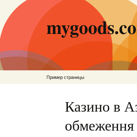
Перейти
к
mygoods.c
содержимому
Пример страницы
Казино в Аз
обмеження