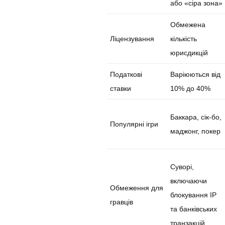
або «сіра зона»
Обмежена
Ліцензування
кількість
юрисдикцій
Податкові
Варіюються від
ставки
10% до 40%
Баккара, сік-бо,
Популярні ігри
маджонг, покер
Суворі,
включаючи
Обмеження для
блокування IP
гравців
та банківських
транзакцій